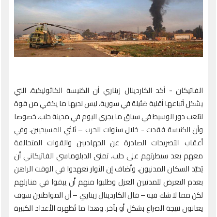
الفاتيكان - أكد الكاردينال زيناري أن الكنيسة الكاثوليكية، التي
يشكل أتباعها أقلية ضئيلة في سورية، ليس لديها ما يكفي من قوة
لتلعب دور الوسيط في سياق ما يجري اليوم في مدينة حلب، خصوصا
وأن الكنيسة فقدت - خلال سنوات الحرب – ثلثي المسيحيين. وفي
أعقاب التصريحات الصادرة عن الجهاديين والقوات المتحالفة
معهم بعد سيطرتهم على حلب، تمنى الدبلوماسي الفاتيكاني أن
يُحيّد السكان المدنيون، وأضاف إن الثوار تعهدوا في الوقت الراهن
بعدم التعرض للمدنيين العزل وطلبوا منهم أن يبقوا في منازلهم
لكن مما لا شك فيه – قال الكاردينال زيناري – أن المواطنين سوف
يعانون نتيجة الصراع بشكل أو بآخر. وهذا ما تُظهره الأعداد الكبيرة