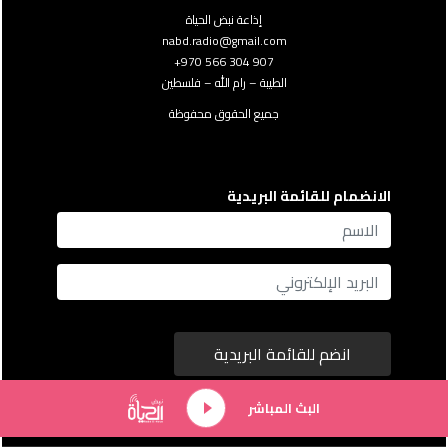
إذاعة نبض الحياة
nabd.radio@gmail.com
907 304 566 970+
الطيبة – رام الله – فلسطين
جميع الحقوق محفوظة
الانضمام للقائمة البريدية
name
Email
انضم للقائمة البريدية
البث المباشر