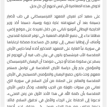
لخوض هذه المغامرة لأن ليس لديهم أي حل بديل.
على صعيد آخر، تعرض المعهد الفرنسيسكاني في حلب لأضرار
جسيمة بعد أن استهدفته غارة جوية روسية، حسبما أكد وزير
الخارجية الإيطالي أنتونيو تاياني، من خلال تغريدة على موقع إكس،
مطلقا نداء إلى جميع الأطراف المعنية كي توفر الحماية للمدنيين.
وأضاف أن إيطاليا تسعى إلى توفير كل مساعدة ممكنة لرعاياها
في سورية. نبأ الغارة على المعهد المذكور أكده أيضا حارس الأرض
المقدسة الأب فرنشسكو باتون في بيان كتب فيه أن الهجوم لم
يسفر عن سقوط ضحايا أو جرحى، موضحا أن الرهبان الفرنسيسكان
والمؤمني بخير وأن حراسة الأرض المقدسة في تواصل مستمر
معهم. وحث باتون جميع الرهبان والمؤمنين المسيحيين في الأرض
المقدسة والعالم على الصلاة من أجل السلام في سورية التي
تعاني من سنوات طويلة من الحرب والعنف. وذكّر حارس الأرض
المقدسة بأن كلمة الله، في هذا الأحد الأول من زمن المجيء،
تدعونا إلى الحفاظ على الرجاء والأمل في تحقيق السلام، قائلا:
دعونا نتجاوب مع هذا النداء ونصلي كي يتحقق لدى أخوتنا