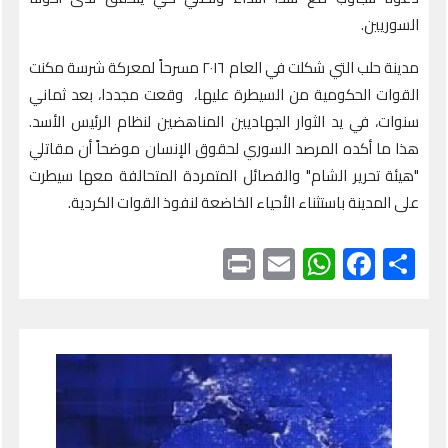
السوريين.
مدينة حلب التي شكلت في العام ٢٠١٦ مسرحاً لمعركة شرسة مكنت
القوات الحكومية من السيطرة عليها، وقعت مجددا، بعد ثماني
سنوات، في يد الثوار الجهاديين المناهضين لنظام الرئيس الأسد.
هذا ما أكده المرصد السوري لحقوق الإنسان موضحاً أن مقاتلي
"هيئة تحرير الشام" والفصائل المتمردة المتحالفة معها سيطرت
على المدينة باستثناء الأحياء الخاضعة لنفوذ القوات الكردية.
Print
WhatsApp
Email
Facebook
Share