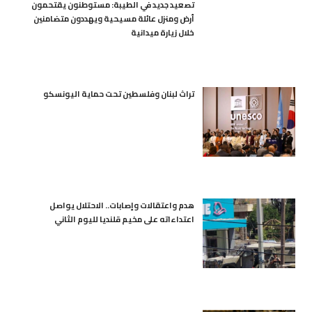
تصعيد جديد في الطيبة: مستوطنون يقتحمون
أرض ومنزل عائلة مسيحية ويهددون متضامنين
خلال زيارة ميدانية
تراث لبنان وفلسطين تحت حماية اليونسكو
هدم واعتقالات وإصابات.. الاحتلال يواصل
اعتداءاته على مخيم قلنديا لليوم الثاني