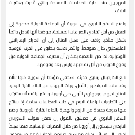
للمهجرين منذ بداية الصدامات المسلحة والتي قُدرت بعشرات
الآلاف.
واعتبر السفير البابوي في سورية أن الجماعة الدولية مدعوة إلى
العمل من أجل تفادي الصراعات المسلحة، موضحا أنها تتدخل دائماً
بشكل متأخر، ولفت على سبيل المثال إلى أن الصراع الإسرائيلي
الفلسطيني كان متوقعاً، والأمر نفسه ينطبق على الحرب الروسية
الأوكرانية. لذا من الأهمية بمكان أن تتصرف الجماعة الدولية قبل
وقوع الحروب من أجل تفاديها، وليس بعد وقوعها.
تابع الكاردينال زيناري حديثه الصحفي مؤكدا أن سورية كلها تتألم
وقد فقد المواطنون الأمل، وبات الهروب من البلاد الخيارَ الوحيد
المتاح لديهم، ووجهتهم الأولى هي أوروبا. واعتبر نيافته أنه ستترتب
على التطورات الراهنة اليوم في حلب انعكاسات هامة، إذ ستنتج
عنها موجة جديدة من النزوح والهجرة باتجاه القارة الأوروبية. وختم
السفير البابوي في دمشق بالقول إن بعض هؤلاء السوريين
النازحين سيصلون إلى أوروبا من خلال الممرات الإنسانية، فيما سيلجأ
آخرون إلى وسائل بديلة معرضين حياتهم للخطر، لكنهم مستعدون