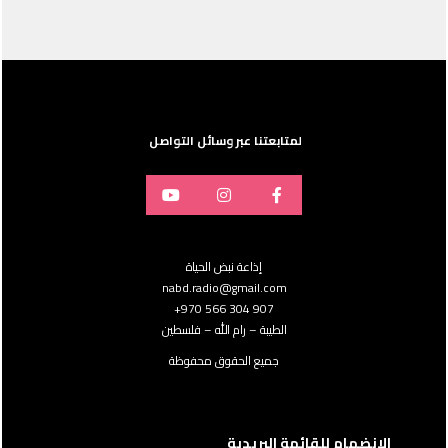
لمتابعتنا عبر وسائل التواصل
إذاعة نبض الحياة
nabd.radio@gmail.com
907 304 566 970+
الطيبة – رام الله – فلسطين
جميع الحقوق محفوظة
الانضمام للقائمة البريدية